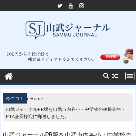
Skip
to
content
今ココ！
Home
山武ジャーナルPR版を山武市内各小・中学校の校長先生・
PTA会長様宛に郵送しました。
山武ジャーナルPR版を山武市内各小・中学校の