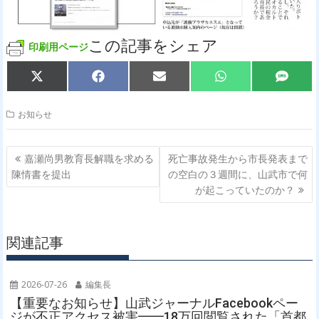
この記事をシェア
印刷用ページ
Share
Share
Share
Share
Share
X
F
E
W
S
on
on
on
on
on
(
a
m
h
M
T
c
a
a
S
w
e
i
t
お知らせ
i
b
l
s
t
o
A
t
o
p
投
e
k
p
嘉瀬尚男教育長解職を求める
死亡事故発生から市長発表まで
r
稿
陳情書を提出
の空白の３週間に、山武市で何
)
ナ
が起こっていたのか？
ビ
ゲ
関連記事
ー
シ
ョ
2026-07-26
編集長
ン
【重要なお知らせ】山武ジャーナルFacebookペー
ジが不正アクセス被害━━18万回閲覧された「首都