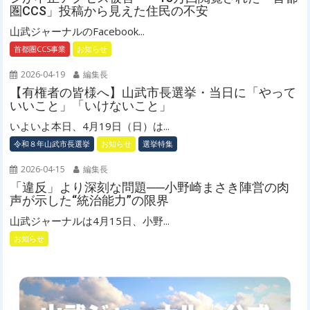
圏CCS」投稿から見えた住民の不安
山武ジャーナルのFacebook...
首都圏CCS事業
お知らせ
2026-04-19
編集長
【有権者の皆様へ】山武市長選挙・当日に「やって
いいこと」「いけないこと」
いよいよ本日、4月19日（日）は...
令和８年山武市長選挙
お知らせ
選挙特集
2026-04-15
編集長
「違反」より深刻な問題──小野崎まさき陣営の肉
声が示した“統治能力”の限界
山武ジャーナルは4月15日、小野...
お知らせ