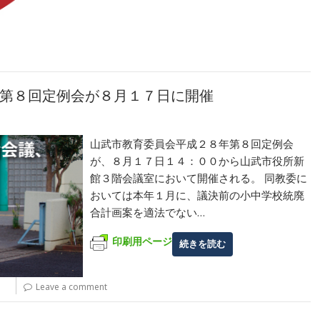
第８回定例会が８月１７日に開催
山武市教育委員会平成２８年第８回定例会
が、８月１７日１４：００から山武市役所新
館３階会議室において開催される。 同教委に
おいては本年１月に、議決前の小中学校統廃
合計画案を適法でない…
印刷用ページ
続きを読む
Leave a comment