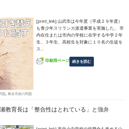
[print_link] 山武市は今年度（平成２９年度）
も青少年スリランカ派遣事業を実施した。 市
内在住または市内の学校に在学する中学２年
生、３年生、高校生を対象に１０名の生徒を
ス…
印刷用ページ
続きを読む
,
問題
椎名市政の問題
瀬教育長は「整合性はとれている」と強弁
[print_link] 市内小中学校の統廃合を進める山