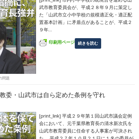
武市教育委員会が、平成２８年９月に策定し
た「山武市立小中学校の規模適正化・適正配
置基本計画」に矛盾点があることが、平成２
９年…
印刷用ページ
続きを読む
の問題
教委・山武市は自ら定めた条例を守れ
[print_link] 平成２９年第１回山武市議会定例
会において、元千葉県教育長の清水新次氏を
山武市教育委員に任命する人事案が可決され
た。 平成２７年１０月２１日に１名の委員が