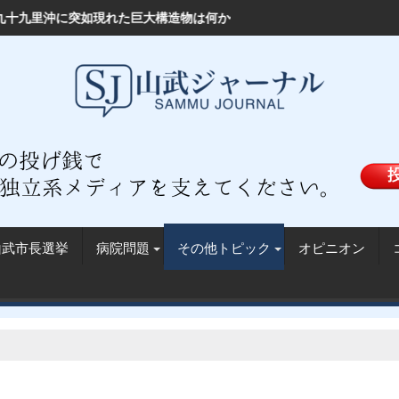
圏CCS」投稿から見えた住民の不安
何か━━「首都圏CCS事業」は地球を救うのか？
小野崎新山武市長、選挙ポスターを無断掲示
山武市長選挙
病院問題
その他トピック
オピニオン