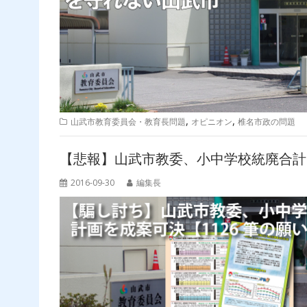
,
,
山武市教育委員会・教育長問題
オピニオン
椎名市政の問題
【悲報】山武市教委、小中学校統廃合計
2016-09-30
編集長