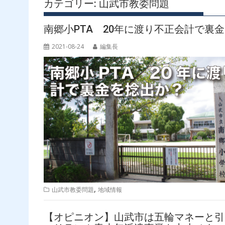
カテゴリー:
山武市教委問題
南郷小PTA 20年に渡り不正会計で裏
2021-08-24
編集長
,
山武市教委問題
地域情報
【オピニオン】山武市は五輪マネーと引