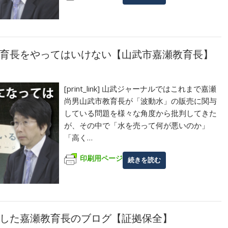
育長をやってはいけない【山武市嘉瀬教育長】
[print_link] 山武ジャーナルではこれまで嘉瀬
尚男山武市教育長が「波動水」の販売に関与
している問題を様々な角度から批判してきた
が、その中で「水を売って何が悪いのか」
「高く…
印刷用ページ
続きを読む
した嘉瀬教育長のブログ【証拠保全】