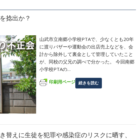
金を捻出か？
山武市立南郷小学校PTAで、少なくとも20年
に渡りバザーや運動会の出店売上などを、会
計から除外して裏金として管理していたこと
が、同校の父兄の調べで分かった。 今回南郷
小学校PTAの…
印刷用ページ
続きを読む
き替えに生徒を犯罪や感染症のリスクに晒す、