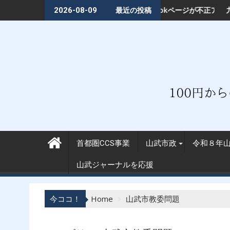
Skip
ルFacebookページが不正アクセス被害━━18万回閲覧された「首都
九十九里沖に突如現れた巨大構造物は
2026-08-09
最近の投稿
to
content
首都圏CCS事業
山武市政
令和８年
山武ジャーナルを応援
今ココ！
Home
山武市教委問題