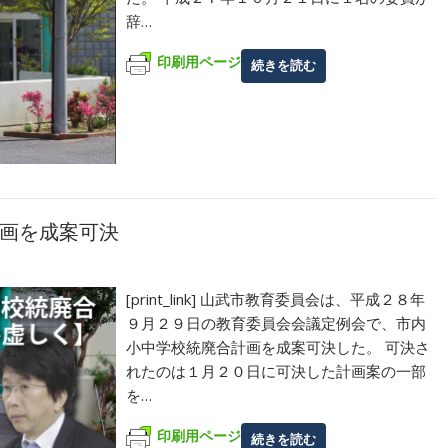
辞…
印刷用ページ
続きを読む
画を成案可決
[print_link] 山武市教育委員会は、平成２８年
９月２９日の教育委員会会議定例会で、市内
小中学校統廃合計画を成案可決した。 可決さ
れたのは１月２０日に可決した計画案の一部
を…
印刷用ページ
続きを読む