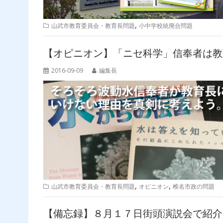
,
山武市教育委員会・教育長問題
小中学校統廃合問題
【オピニオン】「ニセ科学」信奉者は教
2016-09-09
編集長
,
,
山武市教育委員会・教育長問題
オピニオン
椎名市政の問題
【備忘録】８月１７日街頭演説会で紹介