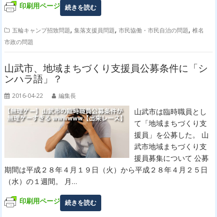
印刷用ページ
続きを読む
,
,
,
五輪キャンプ招致問題
集落支援員問題
市民協働・市民自治の問題
椎名
市政の問題
山武市、地域まちづくり支援員公募条件に「シ
ンハラ語」？
2016-04-22
編集長
山武市は臨時職員とし
て「地域まちづくり支
援員」を公募した。 山
武市地域まちづくり支
援員募集について 公募
期間は平成２８年４月１９日（火）から平成２８年４月２５日
（水）の１週間。 月…
印刷用ページ
続きを読む