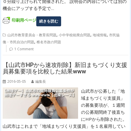
０分繰り上げられて開催された。 説明会の内容については別の
機会にアップする予定で…
印刷用ページ
続きを読む
,
,
,
山武市教育委員会・教育長問題
小中学校統廃合問題
地域情報
市民協
,
働・市民自治の問題
椎名市政の問題
1 Comment
【山武市HPから速攻削除】新旧まちづくり支援
員募集要項を比較した結果www
2016-05-05
編集長
山武市が公募した「地
域まちづくり支援員」
の募集要項が、１週間
の公募期間終了後直ち
にHPから削除された。
山武市はこれまで「地域まちづくり支援員」を１名雇用してい