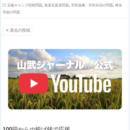
,
,
,
五輪キャンプ招致問題
集落支援員問題
市民協働・市民自治の問題
椎名
市政の問題
投
過去の投稿
稿
ナ
ビ
ゲ
ー
シ
ョ
ン
100円からの投げ銭で応援