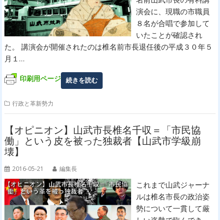
演会に、現職の市職員
８名が合唱で参加して
いたことが確認され
た。 講演会が開催されたのは椎名前市長退任後の平成３０年５
月１…
印刷用ページ
続きを読む
行政と革新勢力
【オピニオン】山武市長椎名千収＝「市民協
働」という皮を被った独裁者【山武市学級崩
壊】
2016-05-21
編集長
これまで山武ジャーナ
ルは椎名市長の政治姿
勢について一貫して厳