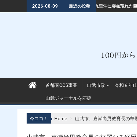
Skip
kページが不正アクセス被害━━18万回閲覧された「首都圏CCS」投稿か
九十九里沖に突如現れた巨大構造物は何か━━「首都圏
2026-08-09
最近の投稿
to
content
首都圏CCS事業
山武市政
令和８年
山武ジャーナルを応援
今ココ！
Home
山武市、嘉瀬尚男教育長の華