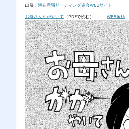
出展：
潜在意識リーディング協会WEBサイト
お母さんかがやいて
（PDFで読む）
WEB魚拓