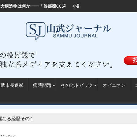
ら見えた住民の不安
CCS事業」は地球を救うのか？
小野崎新山武市長、選挙ポスターを無断掲示か──九十九里漁
山武市長選挙
病院問題
その他トピック
オピニオン
麗なる経歴その１