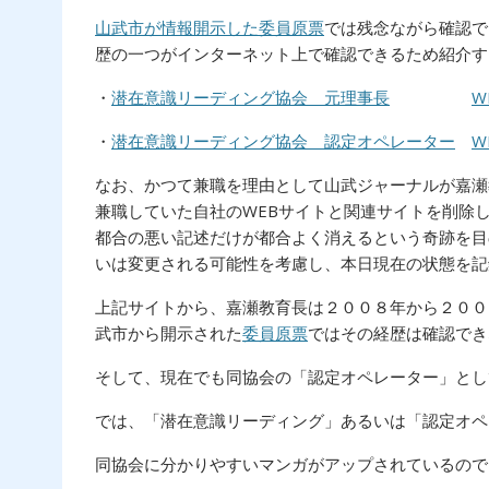
山武市が情報開示した委員原票
では残念ながら確認で
歴の一つがインターネット上で確認できるため紹介す
・
潜在意識リーディング協会 元理事長
W
・
潜在意識リーディング協会 認定オペレーター
W
なお、かつて兼職を理由として山武ジャーナルが嘉瀬
兼職していた自社のWEBサイトと関連サイトを削除
都合の悪い記述だけが都合よく消えるという奇跡を目
いは変更される可能性を考慮し、本日現在の状態を記
上記サイトから、嘉瀬教育長は２００８年から２００
武市から開示された
委員原票
ではその経歴は確認でき
そして、現在でも同協会の「認定オペレーター」とし
では、「潜在意識リーディング」あるいは「認定オペ
同協会に分かりやすいマンガがアップされているので