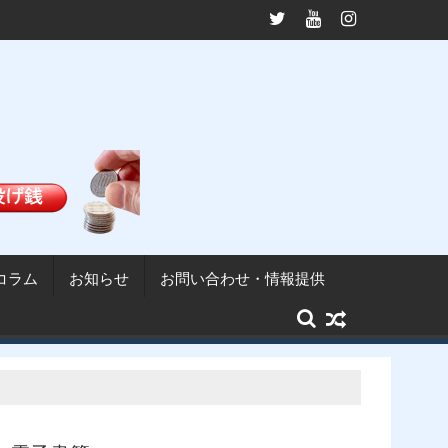
協は掲示許可を否定
山武市長に小野崎正喜前県議が就任──問われるガバナンス能力・自
九十
コラム
お知らせ
お問い合わせ・情報提供