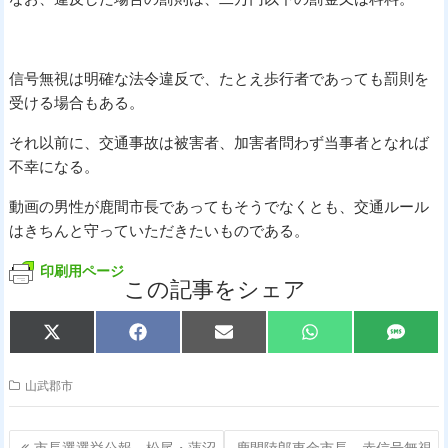
信号無視は明確な法令違反で、たとえ歩行者であっても罰則を
受ける場合もある。
それ以前に、交通事故は被害者、加害者問わず当事者となれば
不幸になる。
動画の男性が鹿間市長であってもそうでなくとも、交通ルール
はきちんと守っていただきたいものである。
印刷用ページ
この記事をシェア
Share
Share
Share
Share
Share
X
F
E
W
S
on
on
on
on
on
(
a
m
h
M
T
c
a
a
S
w
e
i
t
山武郡市
i
b
l
s
t
o
A
t
o
p
投
e
k
p
市長選選挙公報、松尾・蓮沼
鹿間陸郎東金市長、赤信号無視