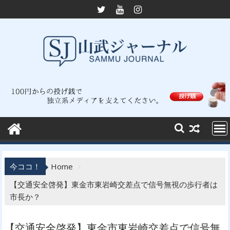
Skip
to
content
今ココ！
Home
【交通安全啓発】東金市東岩崎交差点で信号無視の歩行者は
市長か？
【交通安全啓発】東金市東岩崎交差点で信号無