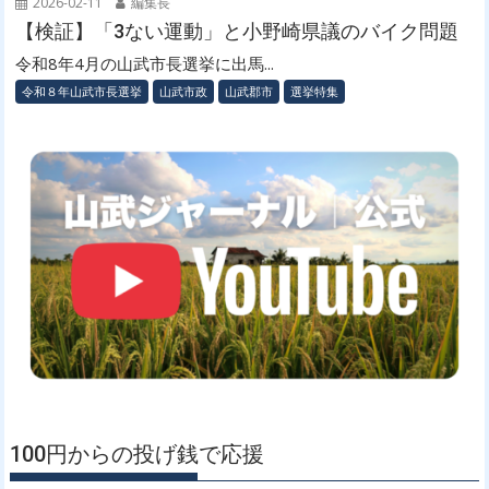
2026-02-11
編集長
【検証】「3ない運動」と小野崎県議のバイク問題
令和8年4月の山武市長選挙に出馬...
令和８年山武市長選挙
山武市政
山武郡市
選挙特集
100円からの投げ銭で応援