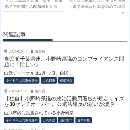
r
稿
地区で新聞折込配布率９５％
＝道交法違反行為を認めて謝罪
)
ナ
ビ
ゲ
関連記事
ー
シ
ョ
2026-02-17
編集長
ン
自民党千葉県連、小野崎県議のコンプライアンス問
題に「忙しい」
山武ジャーナルは2月17日、自民...
令和８年山武市長選挙
山武郡市
選挙特集
2026-02-16
編集長
【独自】小野崎県議の政治活動用看板が規定サイズ
を30センチオーバー。公選法違反の疑いが濃厚
山武市内に設置されている小野崎県...
令和８年山武市長選挙
山武市政
山武郡市
選挙特集