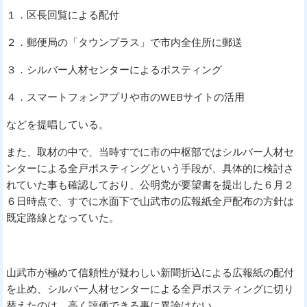
１．区長回覧による配付
２．郵便局の「タウンプラス」で市内全住所に郵送
３．シルバー人材センターによるポスティング
４．スマートフォンアプリや市のWEBサイトの活用
などを提唱している。
また、取材の中で、当時すでに市の中枢部ではシルバー人材セ
ンターによる全戸ポスティングという手段が、具体的に検討さ
れていた事も確認しており、公明党が要望書を提出した６月２
６日時点で、すでに水面下で山武市の広報紙全戸配布の方針は
既定路線となっていた。
山武市が極めて信頼性が疑わしい新聞折込による広報紙の配付
を止め、シルバー人材センターによる全戸ポスティングに切り
替えたのは、高く評価できる事に異論はない。