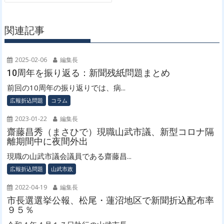
ビ
ゲ
関連記事
ー
シ
ョ
2025-02-06
編集長
ン
10周年を振り返る：新聞残紙問題まとめ
前回の10周年の振り返りでは、病...
広報折込問題
コラム
2023-01-22
編集長
齋藤昌秀（まさひで）現職山武市議、新型コロナ隔
離期間中に夜間外出
現職の山武市議会議員である齋藤昌...
広報折込問題
山武市政
2022-04-19
編集長
市長選選挙公報、松尾・蓮沼地区で新聞折込配布率
９５％