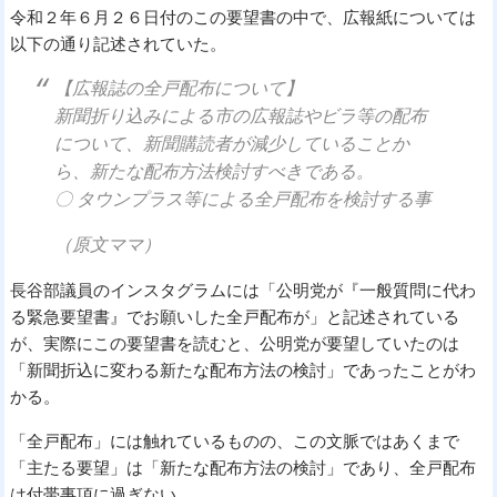
令和２年６月２６日付のこの要望書の中で、広報紙については
以下の通り記述されていた。
【広報誌の全戸配布について】
新聞折り込みによる市の広報誌やビラ等の配布
について、新聞購読者が減少していることか
ら、新たな配布方法検討すべきである。
〇 タウンプラス等による全戸配布を検討する事
（原文ママ）
長谷部議員のインスタグラムには「
公明党が『一般質問に代わ
る緊急要望書』でお願いした全戸配布が」と記述されている
が、実際にこの要望書を読むと、公明党が要望していたのは
「新聞折込に変わる新たな配布方法の検討」であったことがわ
かる。
「全戸配布」には触れているものの、この文脈ではあくまで
「主たる要望」は「新たな配布方法の検討」であり、全戸配布
は付帯事項に過ぎない。