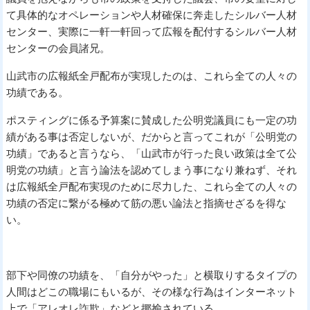
て具体的なオペレーションや人材確保に奔走したシルバー人材
センター、実際に一軒一軒回って広報を配付するシルバー人材
センターの会員諸兄。
山武市の広報紙全戸配布が実現したのは、これら全ての人々の
功績である。
ポスティングに係る予算案に賛成した公明党議員にも一定の功
績がある事は否定しないが、だからと言ってこれが「公明党の
功績」であると言うなら、「山武市が行った良い政策は全て公
明党の功績」と言う論法を認めてしまう事になり兼ねず、それ
は広報紙全戸配布実現のために尽力した、これら全ての人々の
功績の否定に繋がる極めて筋の悪い論法と指摘せざるを得な
い。
部下や同僚の功績を、「自分がやった」と横取りするタイプの
人間はどこの職場にもいるが、その様な行為はインターネット
上で「アレオレ詐欺」などと揶揄されている。