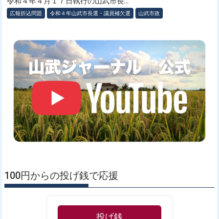
令和４年４月１７日執行の山武市長...
広報折込問題
令和４年山武市長選・議員補欠選
山武市政
100円からの投げ銭で応援
投げ銭