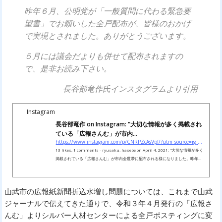
昨年６月、公明党が「一般質問に代わる緊急要
望書」でお願いした全戸配布が、皆様のおかげ
で実現とされました。ありがとうございます。
５月には議会だよりも併せて配布されますの
で、是非お読み下さい。
長谷部竜作氏インスタグラムより引用
Instagram
長谷部竜作 on Instagram: "大切な情報が多く掲載され
ている「広報さんむ」が市内...
https://www.instagram.com/p/CNRPZcAsVpf/?utm_source=ig_web_copy_link
13 likes, 1 comments - ryusaku_hasebe on April 4, 2021: "大切な情報が多く
掲載されている「広報さんむ」が市内全世帯に配布される様になりました。昨年６
月、公明党が「一般質問に代わる緊急要望書」でお願いした全戸配布が、皆様のお
かげで実現とされました。ありがとうございます。 ５月には議会だよりも&#x...
山武市の広報紙新聞折込水増し問題については、これまで山武
ジャーナルで伝えてきた通りで、令和３年４月発行の「広報さ
んむ」よりシルバー人材センターによる全戸ポスティングに変