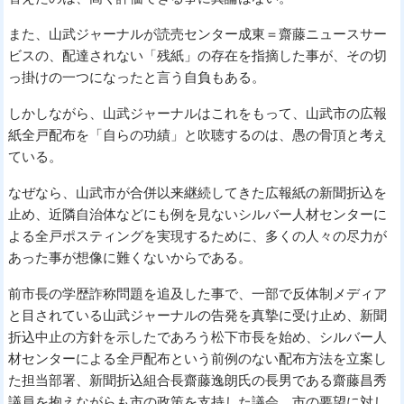
また、山武ジャーナルが読売センター成東＝齋藤ニュースサー
ビスの、配達されない「残紙」の存在を指摘した事が、その切
っ掛けの一つになったと言う自負もある。
しかしながら、山武ジャーナルはこれをもって、山武市の広報
紙全戸配布を「自らの功績」と吹聴するのは、愚の骨頂と考え
ている。
なぜなら、山武市が合併以来継続してきた広報紙の新聞折込を
止め、近隣自治体などにも例を見ないシルバー人材センターに
よる全戸ポスティングを実現するために、多くの人々の尽力が
あった事が想像に難くないからである。
前市長の学歴詐称問題を追及した事で、一部で反体制メディア
と目されている山武ジャーナルの告発を真摯に受け止め、新聞
折込中止の方針を示したであろう松下市長を始め、シルバー人
材センターによる全戸配布という前例のない配布方法を立案し
た担当部署、新聞折込組合長齋藤逸朗氏の長男である齋藤昌秀
議員を抱えながらも市の政策を支持した議会、市の要望に対し