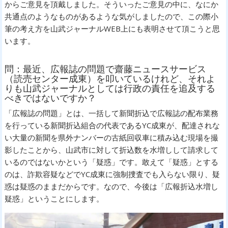
からご意見を頂戴しました。そういったご意見の中に、なにか
共通点のようなものがあるような気がしましたので、この際小
筆の考え方を山武ジャーナルWEB上にも表明させて頂こうと思
います。
問：最近、広報誌の問題で齋藤ニュースサービス
（読売センター成東）を叩いているけれど、それよ
りも山武ジャーナルとしては行政の責任を追及する
べきではないですか？
「広報誌の問題」とは、一括して新聞折込で広報誌の配布業務
を行っている新聞折込組合の代表であるYC成東が、配達されな
い大量の新聞を県外ナンバーの古紙回収車に積み込む現場を撮
影したことから、山武市に対して折込数を水増しして請求して
いるのではないかという「疑惑」です。敢えて「疑惑」とする
のは、詐欺容疑などでYC成東に強制捜査でも入らない限り、疑
惑は疑惑のままだからです。なので、今後は「広報折込水増し
疑惑」ということにします。