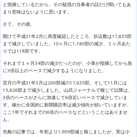
と指摘しているだから、その疑惑の当事者の話だけ聞いてもあ
まり意味はないように思います。
さて、その後。
開けて平成31年2月に再度確認したところ、折込数は17,835部
まで減少していました。10ヶ月に1,180部の減少、１ヶ月あた
りでは118部です。
それまで１ヶ月34部の減少だったのが、小筆が指摘してから急
に3倍以上のペースで減少するようになりました。
翌月の平成31年3月は200部減の17,635部。そして11月には
15,826部まで減少しました。山武ジャーナルで報じて以降は、
3倍のペースがさらに加速して6倍近いペースで減少していま
す。確かに全国的に新聞購読率は減少傾向が続いていますが、
ここ1年でそれまでの6倍のペースなどということはありませ
ん。
先般の記事では、年初より1,909部減と報じましたが、実は小