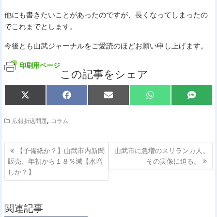
他にも書きたいことがあったのですが、長くなってしまったの
でこれまでとします。
今後とも山武ジャーナルをご愛読のほどお願い申し上げます。
印刷用ページ
この記事をシェア
Share
Share
Share
Share
Share
X
F
E
W
S
on
on
on
on
on
(
a
m
h
M
T
c
a
a
S
w
e
i
t
,
広報折込問題
コラム
i
b
l
s
t
o
A
t
o
p
投
e
k
p
【予備紙か？】山武市内新聞
山武市に急増のスリランカ人。
r
稿
販売、年初から１８％減【水増
その実像に迫る。
)
ナ
しか？】
ビ
ゲ
関連記事
ー