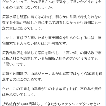
だからといって、それで奥さんが浮気をして良いかどうかは全
く別の問題ではないでしょうか。
広報水増し疑惑に当てはめれば、明らかに常識で考えられない
数字を小筆が指摘した時に本気で調査しなかった行政側にも一
定の責任はあるでしょう。
しかし、冒頭でも書いた通り事実関係を明らかにするには、家
宅捜索でも入らない限りほぼ不可能です。
広告代理店を排除して窓口を独占し、「言い値」の折込数で市
に折込料金を請求している新聞折込組合の方がどう考えても
「悪い」です。
広報折込問題で、山武ジャーナルが山武市ではなくYC成東を追
及するのはこのためです。
ただ、この問題を山武市がこのまま放置すれば、不作為の責任
は免れないでしょう。
折込組合が3,000部減らしてきたからメデタシメデタシかとい