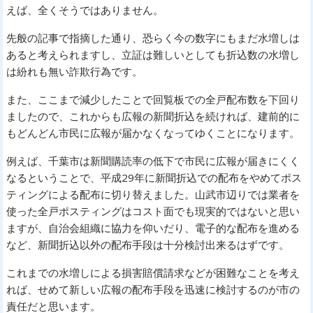
えば、全くそうではありません。
先般の記事で指摘した通り、恐らく今の数字にもまだ水増しは
あると考えられますし、立証は難しいとしても折込数の水増し
は紛れも無い詐欺行為です。
また、ここまで減少したことで回覧板での全戸配布数を下回り
ましたので、これからも広報の新聞折込を続ければ、建前的に
もどんどん市民に広報が届かなくなってゆくことになります。
例えば、千葉市は新聞購読率の低下で市民に広報が届きにくく
なるということで、平成29年に新聞折込での配布をやめてポス
ティングによる配布に切り替えました。山武市辺りでは業者を
使った全戸ポスティングはコスト面でも現実的ではないと思い
ますが、自治会組織に協力を仰いだり、電子的な配布を進める
など、新聞折込以外の配布手段は十分検討出来るはずです。
これまでの水増しによる損害賠償請求などが困難なことを考え
れば、せめて新しい広報の配布手段を迅速に検討するのが市の
責任だと思います。