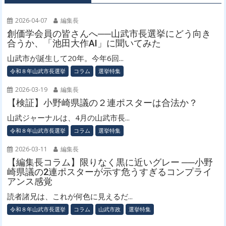
シ
ョ
2026-04-07
編集長
ン
創価学会員の皆さんへ──山武市長選挙にどう向き
合うか、「池田大作AI」に聞いてみた
山武市が誕生して20年。今年6回...
令和８年山武市長選挙
コラム
選挙特集
2026-03-19
編集長
【検証】小野崎県議の２連ポスターは合法か？
山武ジャーナルは、4月の山武市長...
令和８年山武市長選挙
コラム
選挙特集
2026-03-11
編集長
【編集長コラム】限りなく黒に近いグレー ──小野
崎県議の2連ポスターが示す危うすぎるコンプライ
アンス感覚
読者諸兄は、これが何色に見えるだ...
令和８年山武市長選挙
コラム
山武市政
選挙特集