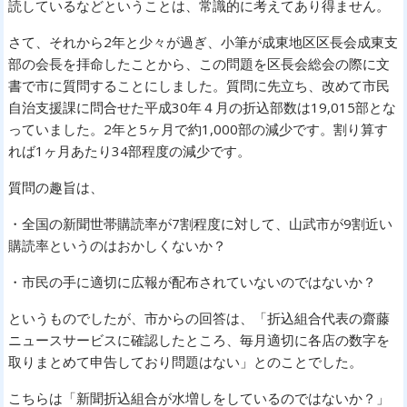
読しているなどということは、常識的に考えてあり得ません。
さて、それから2年と少々が過ぎ、小筆が成東地区区長会成東支
部の会長を拝命したことから、この問題を区長会総会の際に文
書で市に質問することにしました。質問に先立ち、改めて市民
自治支援課に問合せた平成30年４月の折込部数は19,015部とな
っていました。2年と5ヶ月で約1,000部の減少です。割り算す
れば1ヶ月あたり34部程度の減少です。
質問の趣旨は、
・全国の新聞世帯購読率が7割程度に対して、山武市が9割近い
購読率というのはおかしくないか？
・市民の手に適切に広報が配布されていないのではないか？
というものでしたが、市からの回答は、「折込組合代表の齋藤
ニュースサービスに確認したところ、毎月適切に各店の数字を
取りまとめて申告しており問題はない」とのことでした。
こちらは「新聞折込組合が水増しをしているのではないか？」