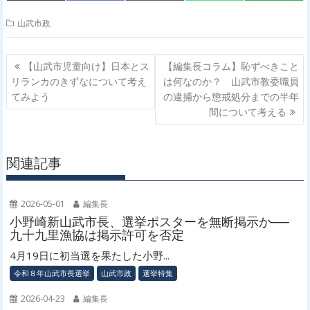
on
on
on
on
on
(
a
m
h
M
T
c
a
a
S
w
e
i
t
山武市政
i
b
l
s
t
o
A
t
o
p
投
e
k
p
【山武市児童向け】日本とス
【編集長コラム】恥ずべきこと
r
稿
リランカのきずなについて考え
は何なのか？ 山武市教委職員
)
ナ
てみよう
の逮捕から懲戒処分までの半年
間について考える
ビ
ゲ
ー
関連記事
シ
ョ
ン
2026-05-01
編集長
小野崎新山武市長、選挙ポスターを無断掲示か──
九十九里漁協は掲示許可を否定
4月19日に初当選を果たした小野...
令和８年山武市長選挙
山武市政
選挙特集
2026-04-23
編集長