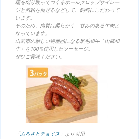
稲を刈り取ってつくるホールクロップサイレー
ジと酒粕を混ぜるなどして、飼料にこだわって
います。
そのため、肉質は柔らかく、甘みのある牛肉と
なっています。
山武市の新しい特産品になる黒毛和牛「山武和
牛」を100％使用したソーセージ。
ぜひご賞味ください。
「
ふるさとチョイス
」より引用