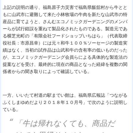
上記の説明の通り、福島原子力災害で福島県飯舘村から牛とと
もに山武市に避難して来た小林牧場の牛肉を新たな山武市の特
産品に育てようと、さんむエコノミックガーデニングのメンバ
ーらが試行錯誤を重ねて製品化されたものである。製造元であ
る横芝光町の「有限会社フードショップいちはら」（代表取締
役社長：市原昌幸）には元々和牛１００％ソーセージの製造実
績はなく、当初の試作品は山武和牛の含有率の低いものだった
が、エコノミックガーデニング会員らによる具体的な製造法の
提案などを受け、最終的に現在の商品となった経緯を複数の関
係者からの聞き取りによって確認している。
一方、いいたて村道の駅までい館は、福島県広報誌「つながる
ふくしまゆめだより２０１８年１０月号」で次のように説明し
ている。
「牛は帰れなくても、商品だ