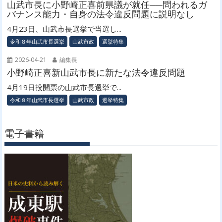
山武市長に小野崎正喜前県議が就任──問われるガ
バナンス能力・自身の法令違反問題に説明なし
4月23日、山武市長選挙で当選し...
令和８年山武市長選挙
山武市政
選挙特集
2026-04-21
編集長
小野崎正喜新山武市長に新たな法令違反問題
4月19日投開票の山武市長選挙で...
令和８年山武市長選挙
山武市政
選挙特集
電子書籍