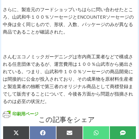
さらに、製造元のフードショップいちはらに問い合わせたとこ
ろ、山武和牛１００％ソーセージとENCOUNTERソーセージの
中身は全く同じもので、形状、入数、パッケージのみが異なる
商品であることが確認された。
さんむエコノミックガーデニングは市内商工業者などで構成さ
れる任意団体であるが、運営費用は１００％山武市から拠出さ
れている。つまり、山武和牛１００％ソーセージの商品開発に
は間接的に公金が投入されており、その成果物を原材料生産者
と製造業者の独断で第三者のオリジナル商品として商標登録ま
でして販売することについて、今後各方面から問題が指摘され
るのは必至の状況だ。
印刷用ページ
この記事をシェア
Share
Share
Share
Share
Share
X
F
E
W
S