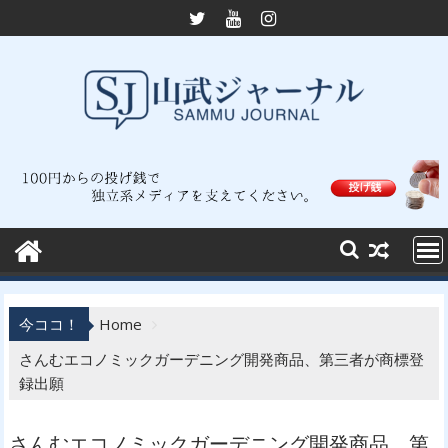
Skip
to
content
今ココ！
Home
さんむエコノミックガーデニング開発商品、第三者が商標登
録出願
さんむエコノミックガーデニング開発商品、第