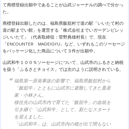
て商標登録出願中であることが山武ジャーナルの調べで分かっ
た。
商標登録出願したのは、福島県飯舘村で道の駅「いいたて村の
道の駅までい館」を運営する「
株式会社までいガーデンビレッ
ジいいたて」（代表取締役：菅野典雄村長）で、現在
「ENCOUNTER MADEIGYU」など、いずれもこのソーセージ
をパッケージ化した商品について３件が出願中。
山武和牛１００％ソーセージについて、山武市のふるさと納税
を扱う「ふるさとチョイス」では次のように説明されている。
福島第一原発事故の影響で、福島県飯舘村から
「飯舘牛」とともに山武市に避難してきた畜産
家・小林さん。
移住先の山武市内で育てた「飯舘牛」の血統を
引き継ぐ「山武和牛」として、新たなスタート
を迎えました。
「山武和牛」は、山武市内の穂が出て間もない