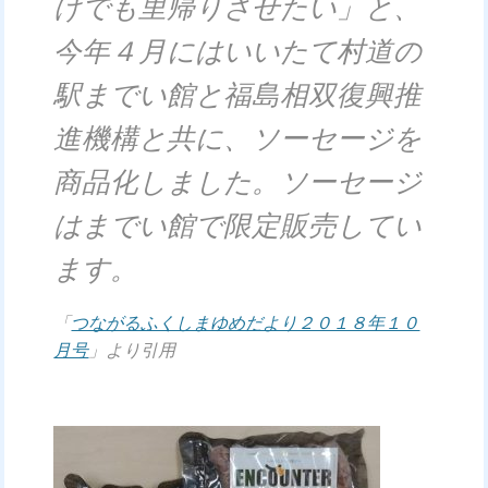
けでも里帰りさせたい」と、
今年４月にはいいたて村道の
駅までい館と福島相双復興推
進機構と共に、ソーセージを
商品化しました。ソーセージ
はまでい館で限定販売してい
ます。
「
つながるふくしまゆめだより２０１８年１０
月号
」より引用