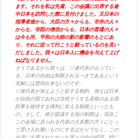
ます。それを私は先週、この会議に出席する途
中日本を訪問した際に見付けました。又日本の
指導者達から、大臣の方々からも、市井の人々
からも、寺院の僧侶からも、日本の普通の人々
は今も尚、平和の大師の影の影響のもとにあ
り、それに従って行こうと願っているのを見い
だしました。我々は日本人に機会を与えて上げ
ねばなりません。
そうであるから我々は、ソ連代表の云ってい
る、日本の自由は制限されるべきであるという
見解には賛同出来ないのです。
ソ連代表が加えようと欲する制約、例えば日本
が自由の国であれば当然そうする資格のある国
防軍を維持する権利に加える制限といったも
の、そして、彼が提議する他の制限は、現在こ
この会場に居られる代表の大多数の方々にとっ
て受け人れ難いものにするばかりでなく、この
会議に出席されなかった国々の中の或国、特に