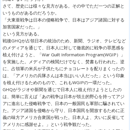
さて、歴史には様々な見方がある。その中でただ一つの正解と
いうものがあるのだろうか。
「大東亜戦争は日本の侵略戦争で、日本はアジア諸国に対する
加害国家だった。」
という見方がある。
戦後GHQが占領日本の統治のため、新聞、ラジオ、テレビなど
のメディアを通じて、日本人に対して徹底的に戦争の罪悪感を
植え付けようと、「War Guilt Information Program(WGIP）」
を実施した。メディアの検閲だけでなく、焚書も行われた。逆
に、占領軍の米兵が子供たちにチョコレートを配りまくったの
は、「アメリカの兵隊さんは本当はいい人だった」という印象
を植え付けるためのもので、これもWGIPの一環だった。
GHQがラジオや新聞を通じで日本人に植え付けようとしたの
は、簡単に言えば「あの戦争は日本が領土的野心を持ってアジ
アに進出した侵略戦争で、日本の一般国民も軍部に騙されてい
た。アジア諸国を侵略から守り、日本国民を開放するために正
義の味方アメリカ合衆国が戦った。日本人よ、大いに反省して
アメリカに感謝せよ。」という戦争観だった。