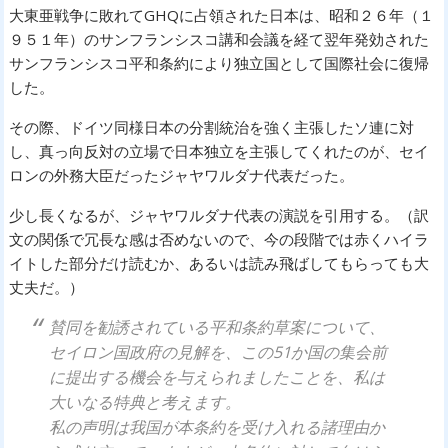
大東亜戦争に敗れてGHQに占領された日本は、昭和２６年（１
９５１年）のサンフランシスコ講和会議を経て翌年発効された
サンフランシスコ平和条約により独立国として国際社会に復帰
した。
その際、ドイツ同様日本の分割統治を強く主張したソ連に対
し、真っ向反対の立場で日本独立を主張してくれたのが、セイ
ロンの外務大臣だったジャヤワルダナ代表だった。
少し長くなるが、ジャヤワルダナ代表の演説を引用する。（訳
文の関係で冗長な感は否めないので、今の段階では赤くハイラ
イトした部分だけ読むか、あるいは読み飛ばしてもらっても大
丈夫だ。）
賛同を勧誘されている平和条約草案について、
セイロン国政府の見解を、この51か国の集会前
に提出する機会を与えられましたことを、私は
大いなる特典と考えます。
私の声明は我国が本条約を受け入れる諸理由か