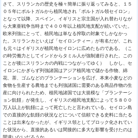
さて、スリランカの歴史を極々簡単に振り返ってみると、１５
０５年にポルトガルから植民地され「ポルトガル領セイロン」
となって以降、スペイン、イギリスと宗主国が入れ替わりなが
ら大東亜戦争当時まで４００年以上植民地支配が続いていた。
欧米列強にとって、植民地は単なる搾取の対象でしかなかっ
た。スリランカといえば「セイロンティー」が有名だが、これ
も元々はイギリスが植民地セイロンに広めたものである。（こ
の時労働力としてインドからタミル人が強制連行された。この
ことが後にスリランカの内戦につながってゆく） しかし、セ
イロンにかぎらず列強諸国はアジア植民地で儲かる作物、綿
花、茶、ゴムなどのプランテーションを広げ、本来小麦などの
食物を生産する農地までも列強諸国に需要のある商品作物の生
産に向けられたため、植民地諸国では大規模な「プランテーシ
ョン飢饉」が発生し、イギリスの植民地支配によって５８００
万人以上が飢饉によって死亡したと言われている。セイロン島
での直接的な飢饉の状況などについて信頼できる史料に当たる
ことは出来なかったが、イギリス領としてブロック化されてい
た状況から、直接的あるいは間接的に多大な影響を受けたのは
間違いないだろうか。