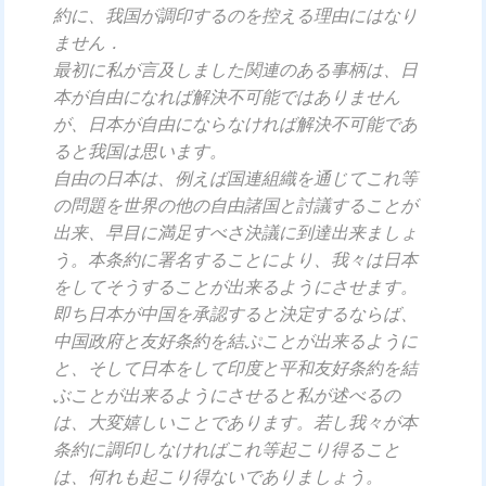
約に、我国が調印するのを控える理由にはなり
ません．
最初に私が言及しました関連のある事柄は、日
本が自由になれば解決不可能ではありません
が、日本が自由にならなければ解決不可能であ
ると我国は思います。
自由の日本は、例えば国連組織を通じてこれ等
の問題を世界の他の自由諸国と討議することが
出来、早目に満足すべさ決議に到達出来ましょ
う。本条約に署名することにより、我々は日本
をしてそうすることが出来るようにさせます。
即ち日本が中国を承認すると決定するならば、
中国政府と友好条約を結ぷことが出来るように
と、そして日本をして印度と平和友好条約を結
ぶことが出来るようにさせると私が述べるの
は、大変嬉しいことであります。若し我々が本
条約に調印しなければこれ等起こり得ること
は、何れも起こり得ないでありましょう。