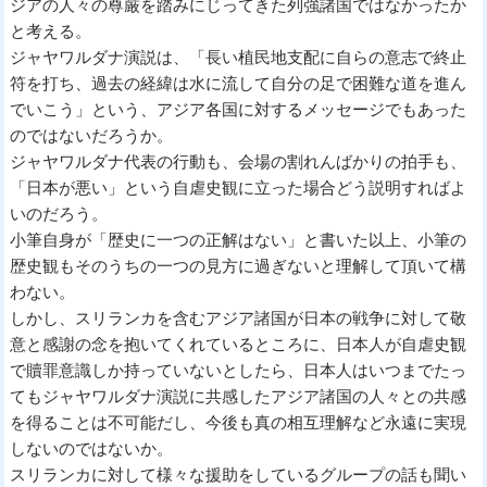
ジアの人々の尊厳を踏みにじってきた列強諸国ではなかったか
と考える。
ジャヤワルダナ演説は、「長い植民地支配に自らの意志で終止
符を打ち、過去の経緯は水に流して自分の足で困難な道を進ん
でいこう」という、アジア各国に対するメッセージでもあった
のではないだろうか。
ジャヤワルダナ代表の行動も、会場の割れんばかりの拍手も、
「日本が悪い」という自虐史観に立った場合どう説明すればよ
いのだろう。
小筆自身が「歴史に一つの正解はない」と書いた以上、小筆の
歴史観もそのうちの一つの見方に過ぎないと理解して頂いて構
わない。
しかし、スリランカを含むアジア諸国が日本の戦争に対して敬
意と感謝の念を抱いてくれているところに、日本人が自虐史観
で贖罪意識しか持っていないとしたら、日本人はいつまでたっ
てもジャヤワルダナ演説に共感したアジア諸国の人々との共感
を得ることは不可能だし、今後も真の相互理解など永遠に実現
しないのではないか。
スリランカに対して様々な援助をしているグループの話も聞い