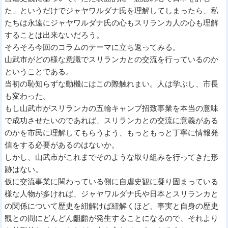
た」というだけでジャヤワルダナ氏を理解してしまったら、私
たちは永遠にジャヤワルダナ氏の心もスリランカ人の心も理解
することは出来ないだろう。
そろそろ今回のコラムのテーマに立ち返ってみる。
山武市がどの様な意識でスリランカとの交流を行っているのか
ということである。
当初の恥知らずな動機にはこの際触れまい。人は学ぶし、市長
も変わった。
もし山武市がスリランカの五輪キャンプ招致事業を本当の意味
で成功させたいのであれば、スリランカとの交流に意義がある
のかを市民に理解してもらうよう、もっともっと丁寧に情報発
信をする必要があるのはないか。
しかし、山武市がこれまでそのような取り組みを行ってきた形
跡はない。
仮に交流事業に関わっている側に自虐史観に凝り固まっている
様な人物が多ければ、ジャヤワルダナ氏や日本とスリランカと
の関係について歴史を紐解けば紐解くほど、事実と自身の歴史
観との間にどんどん齟齬が発生することになるので、それより