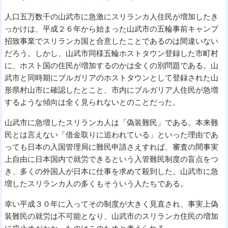
人口五万数千の山武市に急激にスリランカ人住民が増加したき
っかけは、平成２６年から始まった山武市の五輪事前キャンプ
招致事業でスリランカ国と合意したことであるのは間違いない
だろう。しかし、山武市同様五輪ホストタウン登録した市町村
に、ホスト国の住民が増加するのかは全くの別問題である。山
武市と同時期にブルガリアのホストタウンとして登録された山
形県村山市に確認したとこと、市内にブルガリア人住民が急増
するような傾向は全く見られないとのことだった。
山武市に急増したスリランカ人は「偽装難民」である。本来難
民とは言えない「借金取りに追われている」といった理由であ
っても日本の入国管理局に難民申請さえすれば、審査の間事実
上自由に日本国内で就労できるという入管難民制度の盲点をつ
き、多くの外国人が日本に仕事を求めて殺到した。山武市に急
増したスリランカ人の多くもそういう人たちである。
幸い平成３０年に入ってその制度が大きく見直され、事実上偽
装難民の就労は不可能となり、山武市のスリランカ住民の増加