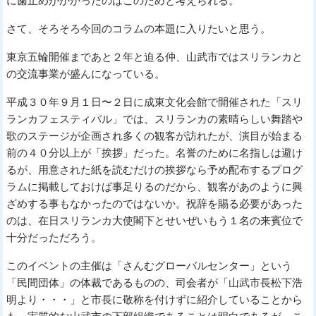
に歯止めがかかったのはこのためと考えられる。
さて、そろそろ今回のコラムの本題に入りたいと思う。
東京五輪開催まであと２年と迫る仲、山武市ではスリランカと
の交流事業が盛んになっている。
平成３０年９月１日〜２日に成東文化会館で開催された「スリ
ランカフェスティバル」では、スリランカの素晴らしい舞踏や
歌のステージが企画され多くの観客が訪れたが、演目が始まる
前の４０分以上が「挨拶」だった。名誉のために名指しは避け
るが、用意された紙を読むだけの挨拶なら予め配布するプログ
ラムに掲載しておけば事足りるのだから、観客があのように興
ざめする事もなかったのではないか。祝辞を賜る必要があった
のは、在日スリランカ大使閣下とせいぜいもう１名の来賓位で
十分だっただろう。
このイベントの主催は「さんむグローバルセンター」という
「民間団体」の体裁であるものの、司会者が「山武市長松下浩
明より・・・」と市長に敬称を付けずに紹介していることから