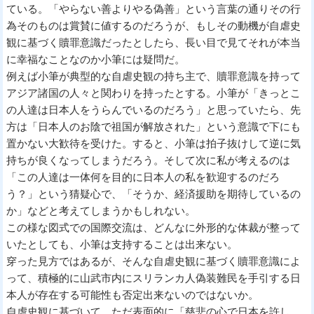
ている。「やらない善よりやる偽善」という言葉の通りその行
為そのものは賞賛に値するのだろうが、もしその動機が自虐史
観に基づく贖罪意識だったとしたら、長い目で見てそれが本当
に幸福なことなのか小筆には疑問だ。
例えば小筆が典型的な自虐史観の持ち主で、贖罪意識を持って
アジア諸国の人々と関わりを持ったとする。小筆が「きっとこ
の人達は日本人をうらんでいるのだろう」と思っていたら、先
方は「日本人のお陰で祖国が解放された」という意識で下にも
置かない大歓待を受けた。すると、小筆は拍子抜けして逆に気
持ちが良くなってしまうだろう。そして次に私が考えるのは
「この人達は一体何を目的に日本人の私を歓迎するのだろ
う？」という猜疑心で、「そうか、経済援助を期待しているの
か」などと考えてしまうかもしれない。
この様な図式での国際交流は、どんなに外形的な体裁が整って
いたとしても、小筆は支持することは出来ない。
穿った見方ではあるが、そんな自虐史観に基づく贖罪意識によ
って、積極的に山武市内にスリランカ人偽装難民を手引する日
本人が存在する可能性も否定出来ないのではないか。
自虐史観に基づいて、ただ表面的に「慈悲の心で日本を許し