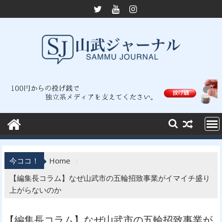
Skip
to
content
今ココ！
Home
【編集長コラム】なぜ山武市の五輪招致事業がイマイチ盛り
上がらないのか
【編集長コラム】なぜ山武市の五輪招致事業が