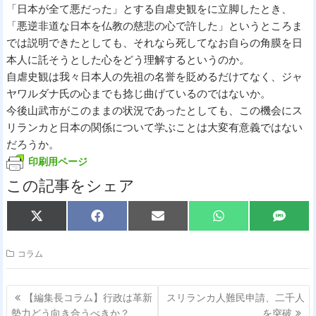
「日本が全て悪だった」とする自虐史観をに立脚したとき、
「悪逆非道な日本を仏教の慈悲の心で許した」というところま
では説明できたとしても、それなら死してなお自らの角膜を日
本人に託そうとした心をどう理解するというのか。
自虐史観は我々日本人の先祖の名誉を貶めるだけてなく、ジャ
ヤワルダナ氏の心までも捻じ曲げているのではないか。
今後山武市がこのままの状況であったとしても、この機会にス
リランカと日本の関係について学ぶことは大変有意義ではない
だろうか。
印刷用ページ
この記事をシェア
Share
Share
Share
Share
Share
X
F
E
W
S
on
on
on
on
on
(
a
m
h
M
T
c
a
a
S
w
e
i
t
コラム
i
b
l
s
t
o
A
t
o
p
投
e
k
p
【編集長コラム】行政は革新
スリランカ人難民申請、二千人
r
稿
勢力どう向き合うべきか？
を突破
)