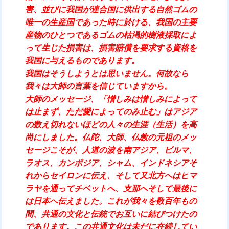
害、並びに我国が連合国に供出する自然ゴムの
唯一の生産国であった時に於ける、我国の主要
産物のひとつであるゴムの枯渇的樹液採取によ
って生じた損害は、損害賠償を要求する資格を
我国に与えるものであります。
我国はそうしようとは思いません。何故なら
我々は大師の言葉を信じていますから。
大師のメッセージ、「憎しみは憎しみによって
は止まず、ただ愛によってのみ止む」はアジア
の数え切れないほどの人々の生涯（生活）を高
尚にしました。仏陀、大師、仏教の元祖のメッ
セージこそが、人道の波を南アジア、ビルマ、
ラオス、カンボジア、シャム、インドネシアそ
れからセイロンに伝え、そして又北方へはヒマ
ラヤを通ってチベットへ、支那へそして最後に
は日本へ伝えました。これが我々を数百年もの
間、共通の文化と伝統でお互いに結びつけたの
であります。この共通文化は未だに在続してい