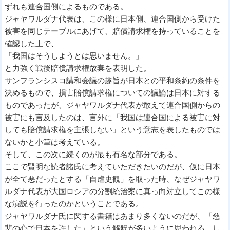
ずれも連合国側によるものである。
ジャヤワルダナ代表は、この様に日本側、連合国側から受けた
被害を同じテーブルにあげて、賠償請求権を持っていることを
確認した上で、
「我国はそうしようとは思いません。」
と力強く戦後賠償請求権放棄を表明した。
サンフランシスコ講和会議の趣旨が日本との平和条約の条件を
決めるもので、損害賠償請求権についての議論は日本に対する
ものであったが、ジャヤワルダナ代表が敢えて連合国側からの
被害にも言及したのは、言外に「我国は連合国による被害に対
しても賠償請求権を主張しない」という意志を表したものでは
ないかと小筆は考えている。
そして、この次に続くのが最も有名な部分である。
ここで賢明な読者諸氏に考えていただきたいのだが、仮に日本
が全て悪だったとする「自虐史観」を取った時、なぜジャヤワ
ルダナ代表が大国ロシアの分割統治案に真っ向対立してこの様
な演説を行ったのかということである。
ジャヤワルダナ氏に関する書籍はあまり多くないのだが、「慈
悲の心で日本を許した」という解釈が多いように思われる。し