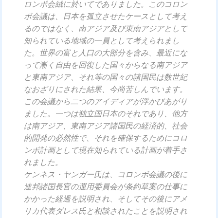
ロンポ会絨に於いてでありました。このコロン
ボ会議は、日本を孤立させたケースとして考え
るのではなく、南アジア及び東南アジアとして
知られている地域の一員として考えられまし
た。世界の富と人口の大部分を含み、最近にな
って漸く自由を回復した国々からなる南アジア
と東南アジア、それ等の国々の諸国民は数世紀
なおざりにされた結果、今尚苦しんでいます。
この会議から二つのアイディアが浮かびあがり
ました。一つは独立国日本のそれであり、他方
は南アジア、東南アジア諸国民の経済的、社会
的開発の必然性で、それを確保するためにコロ
ンボ計画として現在知られている計画が着手さ
れました。
ケンネス・ヤンガー氏は、コロンボ会議の後に
連邦諸国長官の運用委員会が条約草案の仕事に
かかった経過を説明され、そしてその後にアメ
リカ代表ダレス氏と相談されたことを説明され