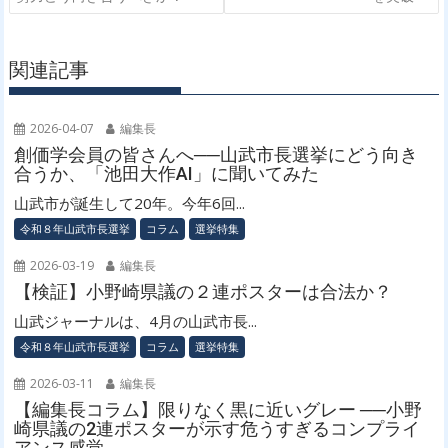
ナ
ビ
ゲ
関連記事
ー
シ
2026-04-07
編集長
ョ
創価学会員の皆さんへ──山武市長選挙にどう向き
ン
合うか、「池田大作AI」に聞いてみた
山武市が誕生して20年。今年6回...
令和８年山武市長選挙
コラム
選挙特集
2026-03-19
編集長
【検証】小野崎県議の２連ポスターは合法か？
山武ジャーナルは、4月の山武市長...
令和８年山武市長選挙
コラム
選挙特集
2026-03-11
編集長
【編集長コラム】限りなく黒に近いグレー ──小野
崎県議の2連ポスターが示す危うすぎるコンプライ
アンス感覚