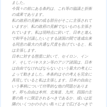
ました。
今我々の前にある条約は、これ等の協議と折衝
の成果であります。
私の政府の見解の或る部分がそこに主張されて
いますが、私の政府の見解でないものも主張さ
れています。私は現時点に於いて、日本と進ん
で和平を討議したいとする諸国の聞で達成出来
る同意の最大の共通な尺度を告げていると、私
は主張します。
日本に対する態度に於いて、セイロン、イン
ド、そしてパキスタン等のアジア諸国は、日本
は自由でなければならないという最大の考えに
よって動きました。本条約はその考えを完全に
具現していると私は主張します。日本の自由と
いう事柄について付帯的な他の問題がありま
す。即ち自由は本州、北海道、九州、四国の主
要の島々に限定されるべきであるか、或いは近
隣のいくつかの小さい島々にまで広げるべきで