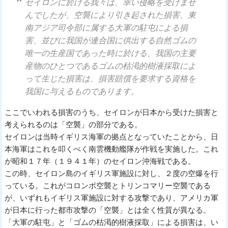
セイロンに於ける我々は、幸い侵略を受けませ
んでしたが、空襲により引き起された損害、東
南アジア司令部に属する大軍の駐屯による損
害、並びに我国が連合国に供出する自然ゴムの
唯一の生産国であった時に於ける、我国の主要
産物のひとつであるゴムの枯渇的樹液採取によ
って生じた損害は、損害賠償を要求する資格を
我国に与えるものであります。
ここでいわれる損害のうち、セイロンが日本から受けた損害と
考えられるのは「空襲」の部分である。
セイロンは当時イギリス海軍の拠点となっていたことから、日
本海軍はこれを叩くべく南雲機動艦隊が作戦を実施した。これ
が昭和１７年（１９４１年）のセイロン沖海戦である。
この時、セイロン島のイギリス軍施設に対し、２度の空爆を行
っている。これがコロンボ空襲とトリンコマリー空襲である
が、いずれもイギリス軍施設に対する攻撃であり、アメリカ軍
が日本に行った都市攻撃の「空襲」とは全く性質が異なる。
「大軍の駐屯」と「ゴムの枯渇的樹液採取」による損害は、い