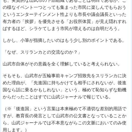
も、実質的な山武市の下部組織であることは明白であるが、こ
の様なイベント一つとっても集まった市民に楽しんでもらおう
というエンターテインメント性よりも市長や議会議長といった
有力者の「挨拶」を優先させる「お役所体質」が見え隠れすれ
ばするほど、シラケてしまう市民が増えるのは自明だろう。
しかし、小筆が指摘したいのはもう少し別のポイントである。
「なぜ、スリランカとの交流なのか？」
山武市自体がその意義を全く理解していると考えられない。
そもそも、山武市が五輪事前キャンプ招致先をスリランカに決
めた理由が、「先進国に持ちかけても相手にされないが、後進
国なら話に乗るかもしれない」という、極めて恥知らずな動機
からだったことはすでに山武ジャーナルで報じている。
（※「後進国」という言葉は本来極めて不適切な差別的用語で
すが、教育長の発言として山武市の公文書となっていることか
ら、山武ジャーナルでは不本意ながらこの文脈においてのみ使
用します。）