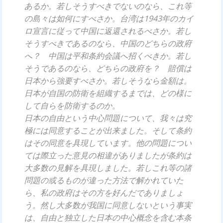
あるか。若しそうすべきでないのなら、これ等
の島々は如何にすべさか。台湾は1943年のカイ
ロ宣言に従って中国に返還されるべさか。若し
そうすべきであるのなら、中国のどちらの政府
へ？ 中国は平和条約会議へ招くべきか。若し
そうであるのなら、どちらの政府を？ 賠償は
日本から強要すべさか。若しそうなら金額は。
日本が自国の防衛を組織するまでは、どの様に
して自らを防衛するのか。
日本の自由という中心問題について、我々は究
極には同意することが出来ました。そして条約
はその同意を具現しています。他の問題につい
ては際立った意見の相違がありましたが条約は
大多数の見解を具現しました。若しこれ等の諸
問題の或るものが違った方法で解かれていた
ら、私の政府はその方を好んだでありましょ
う。然し大多数が我国に同意しないという事実
は、自由と独立した日本の中心概念を含む本条