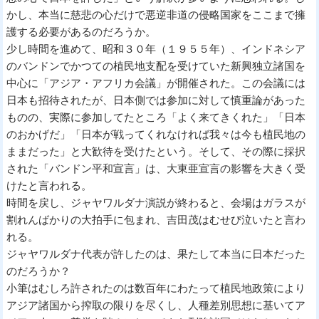
かし、本当に慈悲の心だけで悪逆非道の侵略国家をここまで擁
護する必要があるのだろうか。
少し時間を進めて、昭和３０年（１９５５年）、インドネシア
のバンドンでかつての植民地支配を受けていた新興独立諸国を
中心に「アジア・アフリカ会議」が開催された。この会議には
日本も招待されたが、日本側では参加に対して慎重論があった
ものの、実際に参加してたところ「よく来てきくれた」「日本
のおかげだ」「日本が戦ってくれなければ我々は今も植民地の
ままだった」と大歓待を受けたという。そして、その際に採択
された「バンドン平和宣言」は、大東亜宣言の影響を大きく受
けたと言われる。
時間を戻し、ジャヤワルダナ演説が終わると、会場はガラスが
割れんばかりの大拍手に包まれ、吉田茂はむせび泣いたと言わ
れる。
ジャヤワルダナ代表が許したのは、果たして本当に日本だった
のだろうか？
小筆はむしろ許されたのは数百年にわたって植民地政策により
アジア諸国から搾取の限りを尽くし、人種差別思想に基いてア