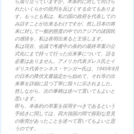
ら成り立っていますが、本条約に対して向けら
れたいくらかの批判を反ばくする企てもありま
す。もっとも私は、私の国の政府を代表しての
み話すことが出来るわけですが、然し日本の将
来に対して一般的態度の中でのアジアの諸国民
の感情を、私は表明出来ると主張します。
私は現在、会議で考慮中の条約の最終草案の公
式化にまで持って行った出来事について、語る
必要はありません。アメリカ代表ダレス氏とイ
ギリス代表ケンネス・ヤンガー氏は、1945年8月
の日本の降伏文書協定から始めて、それ等の出
来事を詳細に且つ丁寧に我々に示されました。
然しながら、次の事柄は述べて置いてもよいと
思います。
即ち、本条約の草案を採用すべきであるという
手続きに関しては、四大強国の間で探刻な意見
の衝突があったことを述べて置いてもよいと思
うのです。