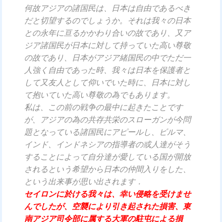
何故アジアの諸国民は、日本は自由であるべき
だと切望するのでしょうか。それは我々の日本
との永年に亘るかかわり合いの故であり、又ア
ジア諸国民が日本に対して持っていた高い尊敬
の故であり、日本がアジア緒国民の中でただ一
人強く自由であった時、我々は日本を保護者と
して又友人として仰いでいた時に、日本に対し
て抱いていた高い尊敬の為でもあります。
私は、この前の戦争の最中に起きたことです
が、アジアの為の共存共栄のスローガンが今問
題となっている諸国民にアピールし、ビルマ、
インド、インドネシアの指導者の或人達がそう
することによって自分達が愛している国が開放
されるという希望から日本の仲間入りをした、
という出来事が思い出されます．
セイロンに於ける我々は、幸い侵略を受けませ
んでしたが、空襲により引き起された損害、東
南アジア司令部に属する大軍の駐屯による損