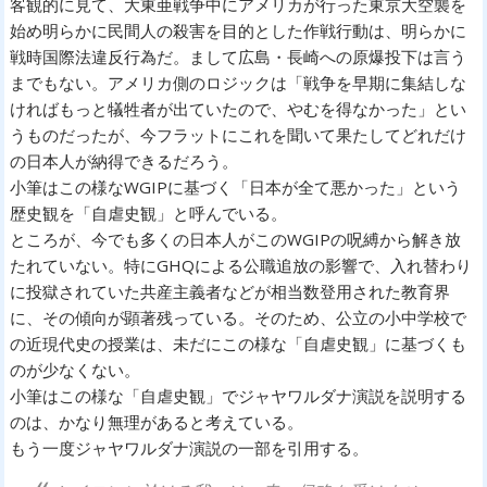
客観的に見て、大東亜戦争中にアメリカが行った東京大空襲を
始め明らかに民間人の殺害を目的とした作戦行動は、明らかに
戦時国際法違反行為だ。まして広島・長崎への原爆投下は言う
までもない。アメリカ側のロジックは「戦争を早期に集結しな
ければもっと犠牲者が出ていたので、やむを得なかった」とい
うものだったが、今フラットにこれを聞いて果たしてどれだけ
の日本人が納得できるだろう。
小筆はこの様なWGIPに基づく「日本が全て悪かった」という
歴史観を「自虐史観」と呼んでいる。
ところが、今でも多くの日本人がこのWGIPの呪縛から解き放
たれていない。特にGHQによる公職追放の影響で、入れ替わり
に投獄されていた共産主義者などが相当数登用された教育界
に、その傾向が顕著残っている。そのため、公立の小中学校で
の近現代史の授業は、未だにこの様な「自虐史観」に基づくも
のが少なくない。
小筆はこの様な「自虐史観」でジャヤワルダナ演説を説明する
のは、かなり無理があると考えている。
もう一度ジャヤワルダナ演説の一部を引用する。