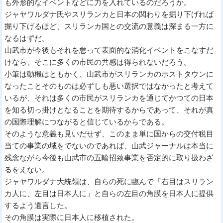
も外形的なイベントなどに力を入れているのだろうか。
ジャヤワルダナ氏やスリランカと日本の関わりを掘り下げれば
掘り下げるほど、スリランカ国との交流の意義は深まる一方に
なるはずだ。
山武市が今後もそれを怠って表面的な消化イベントをこなすだ
けなら、そこに多くの市民の共感は得られないだろう。
小筆は動機はともかく、山武市がスリランカのホストタウンに
なったことそのものは必ずしも悪い選択ではなかったと考えて
いるが、それは多くの市民がスリランカを通じてかつての日本
を知る切っ掛けとなることを期待するからであって、それが真
の国際理解につながると信じているからである。
そのような意義も見いだせず、このまま単に国からの交付税目
当ての事業の域をでないのであれば、山武ジャーナルは本当に
残念ながら今後も山武市の五輪招致事業を否定的に取り扱わざ
るをえない。
ジャヤワルダナ大統領は、自らの死に臨んで「右目はスリラン
カ人に、左目は日本人に」と自らの左目の角膜を日本人に提供
するよう遺言した。
その角膜は実際に日本人に移植された。