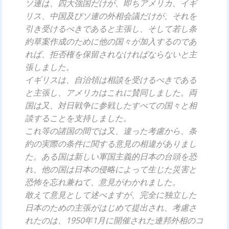
ソ連は、四大強国だけが、即ちアメリカ、イギ
リス、中国及びソ連の外相会議だけが、それを
引き受けるべきであると主張し、そして若し条
約草案作成のために他の国々が加入するのであ
れば、拒否権を保留されなければならないと主
張しました。
イギリスは、自治領は相談を受けるべきである
と主張し、アメリカはこれに賛同しました。両
国は又、対日戦争に参戦したすべての国々と相
談することを支持しました。
これ等の諸国の間では又、違った考慮から、条
約の実際の条件に関する意見の相違がありまし
た。ある国は新しい軍国主義的日本の台頭を恐
れ、他の国は日本の侵略によって生じた災害と
恐怖を忘れ兼ねて、意見がわかれました。
敢えて意見として述べますが、完全に独立した
日本のための主張がはじめて提出され、考慮さ
れたのは、1950年1月に開催された連邦外相のコ