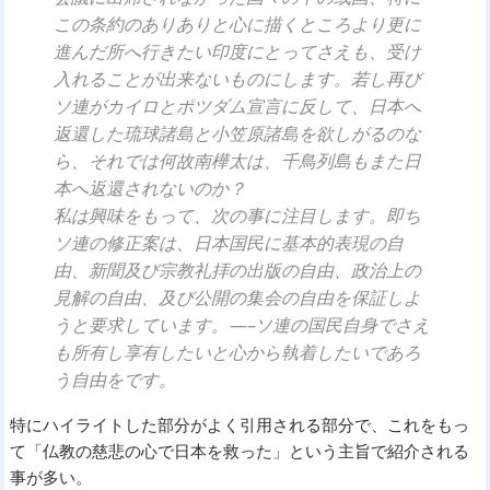
この条約のありありと心に描くところより更に
進んだ所へ行きたい印度にとってさえも、受け
入れることが出来ないものにします。若し再び
ソ連がカイロとポツダム宣言に反して、日本へ
返還した琉球諸島と小笠原諸島を欲しがるのな
ら、それでは何故南樺太は、千鳥列島もまた日
本へ返還されないのか？
私は興味をもって、次の事に注目します。即ち
ソ連の修正案は、日本国民に基本的表現の自
由、新聞及び宗教礼拝の出版の自由、政治上の
見解の自由、及び公開の集会の自由を保証しよ
うと要求しています。—–ソ連の国民自身でさえ
も所有し享有したいと心から執着したいであろ
う自由をです。
特にハイライトした部分がよく引用される部分で、これをもっ
て「仏教の慈悲の心で日本を救った」という主旨で紹介される
事が多い。