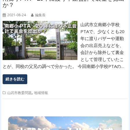
か？
2021-08-24
編集長
山武市立南郷小学校
PTAで、少なくとも20
年に渡りバザーや運動
会の出店売上などを、
会計から除外して裏金
として管理していたこ
とが、同校の父兄の調べで分かった。 今回南郷小学校PTAの…
続きを読む
,
山武市教委問題
地域情報