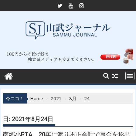
Skip
to
content
今ココ！
Home
2021
8月
24
日:
2021年8月24日
南郷小PTA 20年に渡り不正会計で裏金を捻出