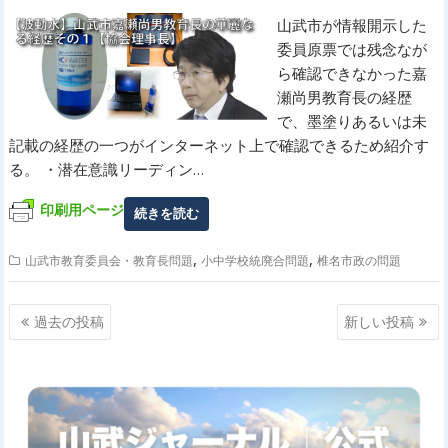
山武市が情報開示した
委員原票では残念なが
ら確認できなかった嘉
瀬尚男教育長の経歴
で、墨塗りあるいは未
記載の経歴の一つがインターネット上で確認できるため紹介す
る。 ・潜在意識リーディン…
印刷用ページ
続きを読む
,
,
山武市教育委員会・教育長問題
小中学校統廃合問題
椎名市政の問題
投
過去の投稿
新しい投稿
稿
ナ
ビ
ゲ
ー