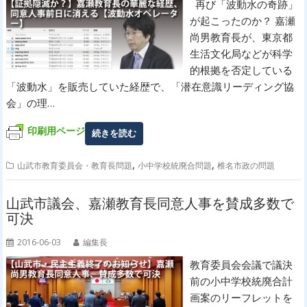
再び「波動水の奇跡」
が起こったのか？ 嘉瀬
尚男教育長が、東京都
生活文化局などが科学
的根拠を否定している
「波動水」を販売していた経歴で、「潜在意識リーディング協
会」の理…
印刷用ページ
続きを読む
,
,
山武市教育委員会・教育長問題
小中学校統廃合問題
椎名市政の問題
山武市議会、嘉瀬教育長同意人事を賛成多数で
可決
2016-06-03
編集長
教育委員会会議で議決
前の小中学校統廃合計
画案のリーフレットを