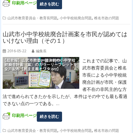
印刷用ページ
続きを読む
,
,
山武市教育委員会・教育長問題
小中学校統廃合問題
椎名市政の問題
山武市小中学校統廃合計画案を市民が認めては
いけない理由（その１）
2016-05-22
編集長
これまでの記事で、山
武市教育委員会と椎名
市長による小中学校統
廃合計画が市民・保護
者不在の非民主的な方
法で進められてきたかを示したが、本件はその中でも最も看過
できない点の一つである。…
印刷用ページ
続きを読む
,
,
山武市教育委員会・教育長問題
小中学校統廃合問題
椎名市政の問題