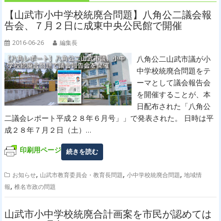
【山武市小中学校統廃合問題】八角公二議会報
告会、７月２日に成東中央公民館で開催
2016-06-26
編集長
八角公二山武市議が小
中学校統廃合問題をテ
ーマとして議会報告会
を開催することが、本
日配布された「八角公
二議会レポート平成２８年６月号」」で発表された。 日時は平
成２８年７月２日（土）…
印刷用ページ
続きを読む
,
,
,
お知らせ
山武市教育委員会・教育長問題
小中学校統廃合問題
地域情
,
報
椎名市政の問題
山武市小中学校統廃合計画案を市民が認めては