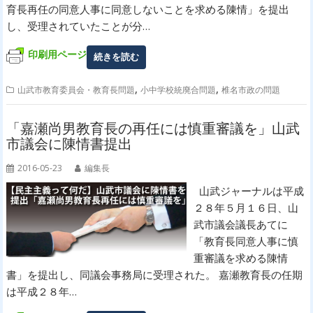
育長再任の同意人事に同意しないことを求める陳情」を提出
し、受理されていたことが分…
印刷用ページ
続きを読む
,
,
山武市教育委員会・教育長問題
小中学校統廃合問題
椎名市政の問題
「嘉瀬尚男教育長の再任には慎重審議を」山武
市議会に陳情書提出
2016-05-23
編集長
山武ジャーナルは平成
２８年５月１６日、山
武市議会議長あてに
「教育長同意人事に慎
重審議を求める陳情
書」を提出し、同議会事務局に受理された。 嘉瀬教育長の任期
は平成２８年…