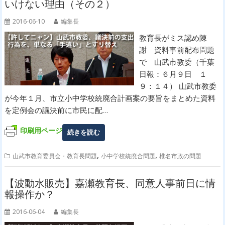
いけない理由（その２）
2016-06-10
編集長
教育長がミス認め陳
謝 資料事前配布問題
で 山武市教委（千葉
日報：６月９日 １
９：１４） 山武市教委
が今年１月、市立小中学校統廃合計画案の要旨をまとめた資料
を定例会の議決前に市民に配…
印刷用ページ
続きを読む
,
,
山武市教育委員会・教育長問題
小中学校統廃合問題
椎名市政の問題
【波動水販売】嘉瀬教育長、同意人事前日に情
報操作か？
2016-06-04
編集長