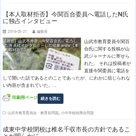
【本人取材拒否】今関百合委員へ電話したN氏
に独占インタビュー
2016-05-21
編集長
山武市教育委員今関百
合氏に関する投稿が山
武ジャーナルに寄せら
れた。 それは投稿者が
直接今関委員に電話を
して聞いた話であるとのことであったが、にわかに信じられな
い内容が含まれていた。…
印刷用ページ
続きを読む
,
山武市教育委員会・教育長問題
小中学校統廃合問題
成東中学校閉校は椎名千収市長の方針であるこ