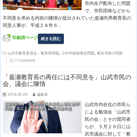
市内全戸配布した問題
で、市民団体などから
不同意を求める内容の陳情が提出されていた嘉瀬尚男教育長の
同意人事が、平成２８年６…
印刷用ページ
続きを読む
,
,
山武市教育委員会・教育長問題
小中学校統廃合問題
椎名市政の問題
1 Comment
「嘉瀬教育長の再任には不同意を」山武市民の
会、議会に陳情
2016-05-29
編集長
山武市内在住の市民ら
による勉強会「山武市
民の会」とその賛同者
らが、５月２６日に山
武市議会に対して「教