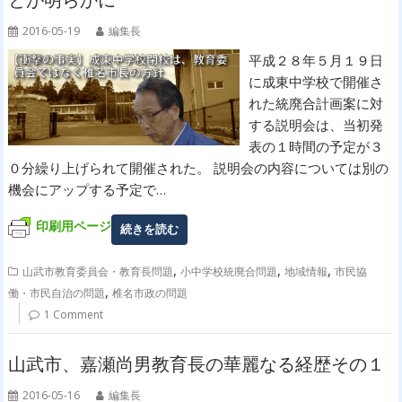
とが明らかに
2016-05-19
編集長
平成２８年５月１９日
に成東中学校で開催さ
れた統廃合計画案に対
する説明会は、当初発
表の１時間の予定が３
０分繰り上げられて開催された。 説明会の内容については別の
機会にアップする予定で…
印刷用ページ
続きを読む
,
,
,
山武市教育委員会・教育長問題
小中学校統廃合問題
地域情報
市民協
,
働・市民自治の問題
椎名市政の問題
1 Comment
山武市、嘉瀬尚男教育長の華麗なる経歴その１
2016-05-16
編集長