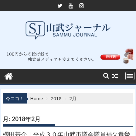
Skip
to
content
今ココ！
Home
2018
2月
月:
2018年2月
櫻田基介｜平成３０年山武市議会議員補欠選挙