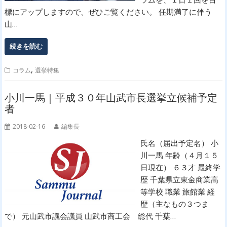
標にアップしますので、ぜひご覧ください。 任期満了に伴う
山…
続きを読む
,
コラム
選挙特集
小川一馬｜平成３０年山武市長選挙立候補予定
者
2018-02-16
編集長
氏名（届出予定名） 小
川一馬 年齢（４月１５
日現在） ６３才 最終学
歴 千葉県立東金商業高
等学校 職業 旅館業 経
歴（主なもの３つま
で） 元山武市議会議員 山武市商工会 総代 千葉…