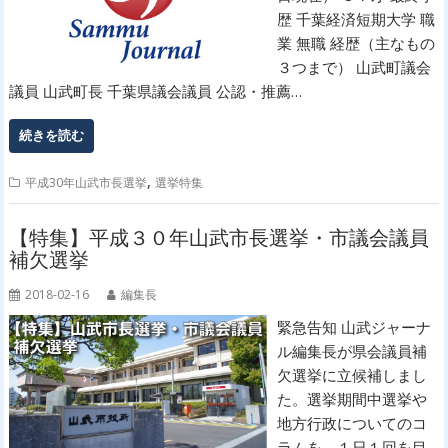
歴 千葉経済短期大学 職
業 無職 経歴（主なもの
３つまで） 山武町議会
議員 山武町長 千葉県議会議員 公認・推薦…
続きを読む
,
平成30年山武市長選挙
選挙特集
【特集】平成３０年山武市長選挙・市議会議員
補欠選挙
2018-02-16
編集長
緊急告知 山武ジャーナ
ル編集長が県会議員補
欠選挙に立候補しまし
た。選挙期間中選挙や
地方行政についてのコ
ラムを、１日１回を目