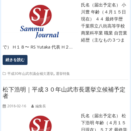
氏名（届出予定名） 小
川豊 年齢（４月１５日
現在） ４４ 最終学歴
千葉県立八街高等学校
商業科卒業 職業 自営業
経歴（主なもの３つま
で） H１８〜 RS Yutaka 代表 H２…
続きを読む
,
平成30年山武市議会補欠選挙
選挙特集
松下浩明｜平成３０年山武市長選挙立候補予定
者
2018-02-16
編集長
氏名（届出予定名） 松
下浩明 年齢（４月１５
日現在） ５７才 最終学