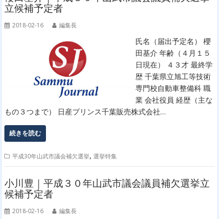
立候補予定者
2018-02-16
編集長
氏名（届出予定名） 櫻
田基介 年齢（４月１５
日現在） ４３才 最終学
歴 千葉県立旭工等技術
専門校自動車整備科 職
業 会社役員 経歴（主な
もの３つまで） 日産プリンス千葉販売株式会社…
続きを読む
,
平成30年山武市議会補欠選挙
選挙特集
小川豊｜平成３０年山武市議会議員補欠選挙立
候補予定者
2018-02-16
編集長