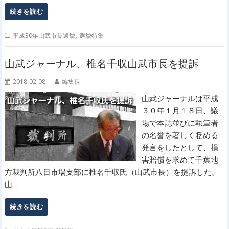
続きを読む
,
平成30年山武市長選挙
選挙特集
山武ジャーナル、椎名千収山武市長を提訴
2018-02-08
編集長
山武ジャーナルは平成
３０年１月１８日、議
場で本誌並びに執筆者
の名誉を著しく貶める
発言をしたとして、損
害賠償を求めて千葉地
方裁判所八日市場支部に椎名千収氏（山武市長）を提訴した。
山…
続きを読む