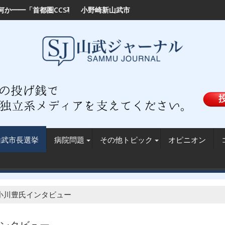
のか？
、選挙ポスターを無断掲示か──九十九里漁協は掲示許可を否定
山武市長に小野崎正喜前
山武市長選挙
病院問題
その他トピック
オピニオン
小川豊氏インタビュー