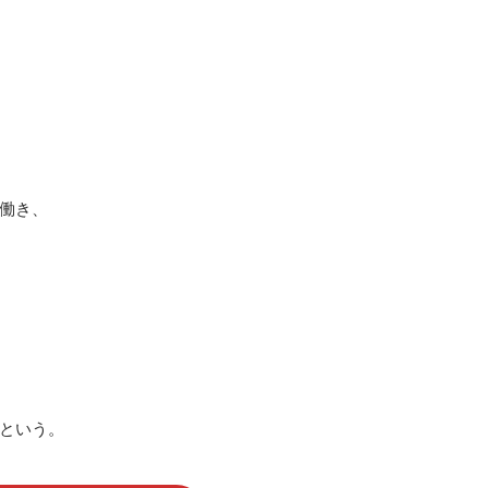
働き、
という。