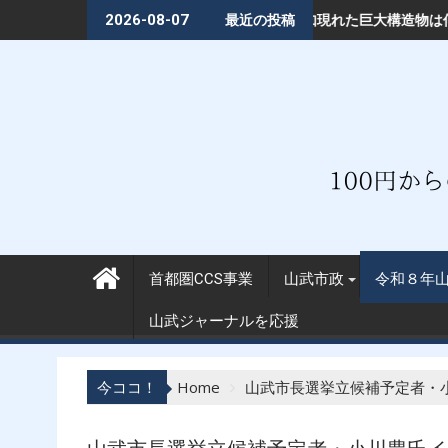
Skip
━━18万回閲覧された「首都圏CCS」投稿から見えた住民の不安
沖に突如現れた巨大構造物は何か━━「首都圏CCS事業」は地球を救う
小野崎新山武市長
2026-08-07
最近の投稿
to
content
首都圏CCS事業
山武市政
令和８年
山武ジャーナルを応援
今ココ！
Home
山武市長選挙立候補予定者・